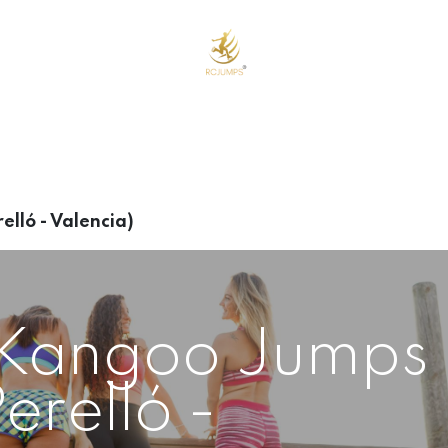
o
Cursos Online
Eventos y Cursos Presenciales
Tienda
Nos
lló - Valencia)
 Kangoo Jumps
erelló -