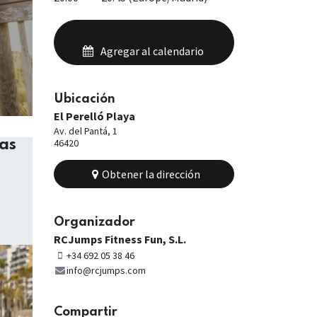
Agregar al calendario
Ubicación
El Perelló Playa
Av. del Pantá, 1
as
46420
Obtener la dirección
Organizador
RCJumps Fitness Fun, S.L.
+34 692 05 38 46
info@rcjumps.com
Compartir