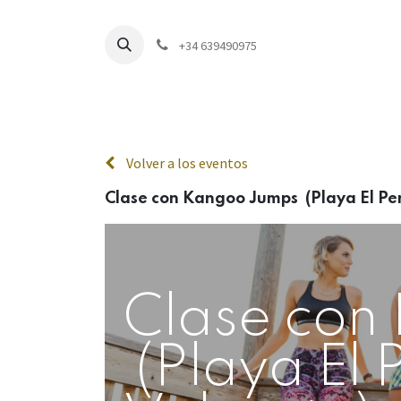
+34 639490975
Inici
Volver a los eventos
Clase con Kangoo Jumps (Playa El Pere
Clase con
(Playa El P