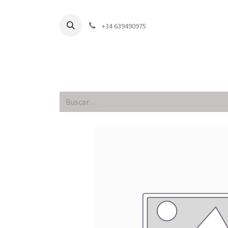
+34 639490975
Inici