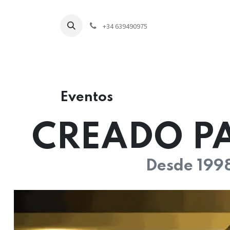
+34 639490975
Inici
Eventos
CREADO PA
Desde 199