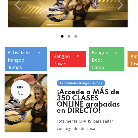
Anterior
Siguien
Actividades
×
Kangoo
×
Kangoo
×
Ka
Kangoo
Boot
Power
Dis
Jumps
Camp
Actividades Kangoo Jumps
ABR.
¡Accede a MÁS de
01
350 CLASES
ONLINE grabadas
en DIRECTO!
Totalmente GRATIS para saltar
conmigo desde casa