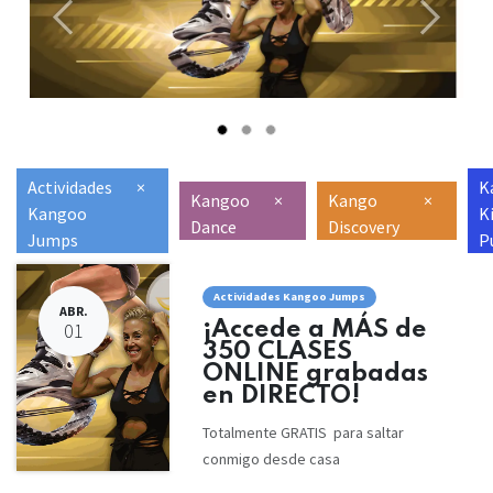
Anterior
Siguien
Actividades
×
K
Kangoo
×
Kango
×
Kangoo
K
Dance
Discovery
Jumps
P
Actividades Kangoo Jumps
ABR.
¡Accede a MÁS de
01
350 CLASES
ONLINE grabadas
en DIRECTO!
Totalmente GRATIS para saltar
conmigo desde casa