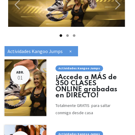
Anterior
Siguien
Actividades Kangoo Jumps
×
Actividades Kangoo Jumps
ABR.
¡Accede a MÁS de
01
350 CLASES
ONLINE grabadas
en DIRECTO!
Totalmente GRATIS para saltar
conmigo desde casa
Actividades Kangoo Jumps