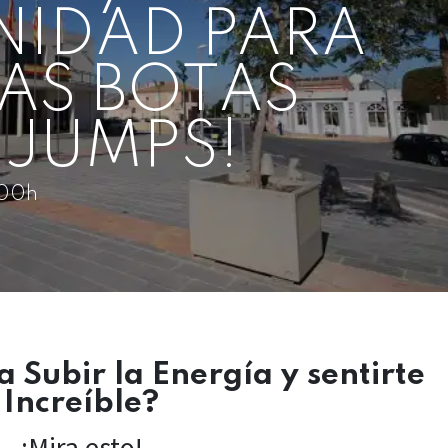
NIDAD PARA
AS BOTAS
JUMPS!
.00h
Subir la Energía y sentirte
Increíble?
¡Mira esto!