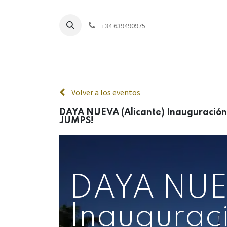
+34 639490975
Inici
Volver a los eventos
DAYA NUEVA (Alicante) Inaugurac
JUMPS!
DAYA NUEV
Inaugurac