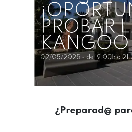
¡OPORTU
PROBAR L
KANGOO 
02/05/2025 - de 19.00h a 21
¿Preparad@ para 