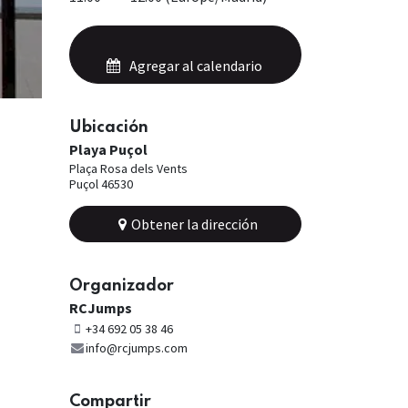
Agregar al calendario
Ubicación
Playa Puçol
Plaça Rosa dels Vents
Puçol 46530
Obtener la dirección
Organizador
RCJumps
+34 692 05 38 46
info@rcjumps.com
Compartir