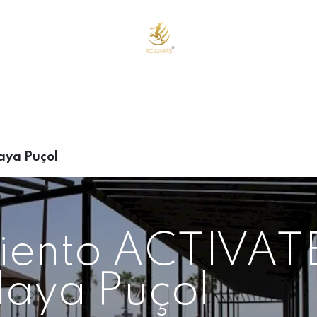
o
Cursos Online
Eventos y Cursos Presenciales
Tienda
Nos
aya Puçol
iento ACTIVAT
laya Puçol