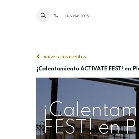
+34 639490975
Inici
Volver a los eventos
¡Calentamiento ACTIVATE FEST! en Pl
¡Calentam
FEST! en P