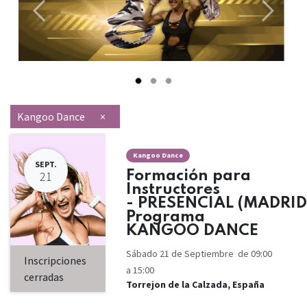
Anterior
Siguien
Kangoo Dance
×
Kangoo Dance
SEPT.
Formación para
21
Instructores
- PRESENCIAL (MADRID
Programa
KANGOO DANCE
Sábado 21 de Septiembre de 09:00
Inscripciones
a 15:00
cerradas
Torrejon de la Calzada
,
España